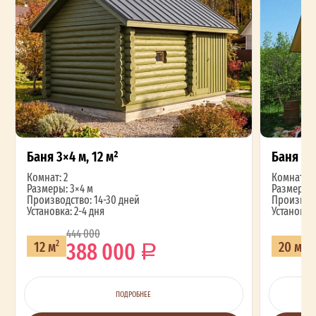
Баня 3×4 м, 12 м²
Баня 4×
Комнат: 2
Комнат: 2
Размеры: 3×4 м
Размеры: 
Производство: 14-30 дней
Производс
Установка: 2-4 дня
Установка:
444 000
388 000
12 м
20 м
2
2
ПОДРОБНЕЕ