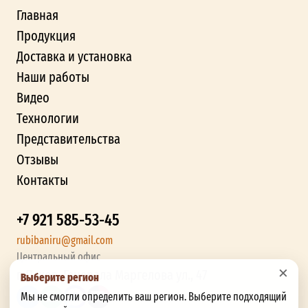
Главная
Продукция
Доставка и установка
Наши работы
Видео
Технологии
Представительства
Отзывы
Контакты
+7 921 585-53-45
rubibaniru@gmail.com
Центральный офис
×
г. Псков, Генерала Маргелова ул., 47
Выберите регион
Мы не смогли определить ваш регион. Выберите подходящий