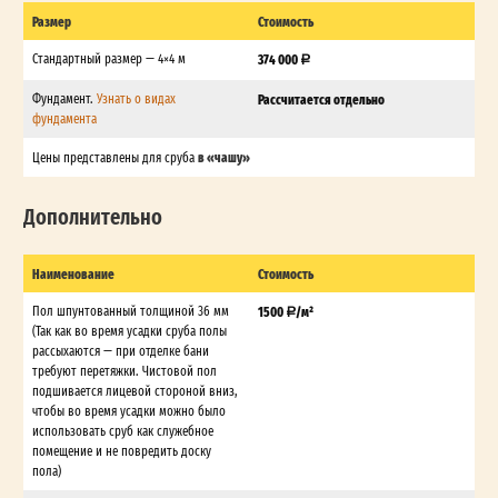
Размер
Стоимость
Стандартный размер — 4×4 м
374 000
Фундамент.
Узнать о видах
Рассчитается отдельно
фундамента
в «чашу»
Цены представлены для сруба
Дополнительно
Наименование
Стоимость
Пол шпунтованный толщиной 36 мм
1500
/м²
(Так как во время усадки сруба полы
рассыхаются — при отделке бани
требуют перетяжки. Чистовой пол
подшивается лицевой стороной вниз,
чтобы во время усадки можно было
использовать сруб как служебное
помещение и не повредить доску
пола)