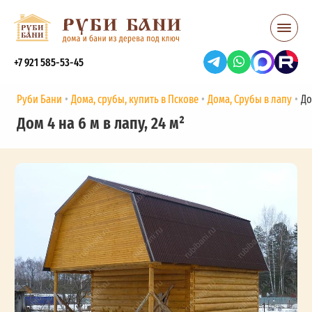
+7 921 585-53-45
Руби Бани
Дома, срубы, купить в Пскове
Дома, Срубы в лапу
До
Дом 4 на 6 м в лапу, 24 м²