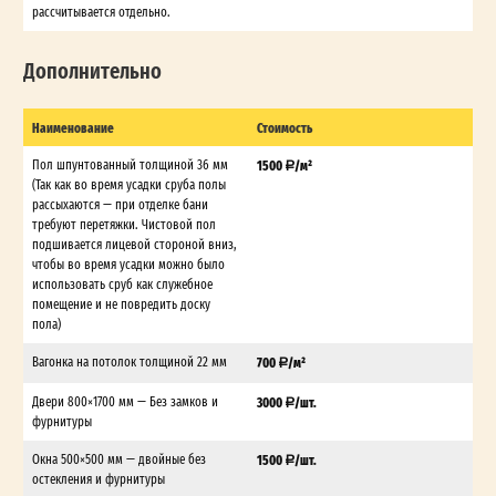
рассчитывается отдельно.
Дополнительно
Наименование
Стоимость
Пол шпунтованный толщиной 36 мм
1500
/м²
(Так как во время усадки сруба полы
рассыхаются — при отделке бани
требуют перетяжки. Чистовой пол
подшивается лицевой стороной вниз,
чтобы во время усадки можно было
использовать сруб как служебное
помещение и не повредить доску
пола)
Вагонка на потолок толщиной 22 мм
700
/м²
Двери 800×1700 мм — Без замков и
3000
/шт.
фурнитуры
Окна 500×500 мм — двойные без
1500
/шт.
остекления и фурнитуры